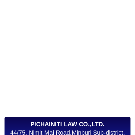
PICHAINITI LAW CO.,LTD.
44/75, Nimit Mai Road,Minburi Sub-district,